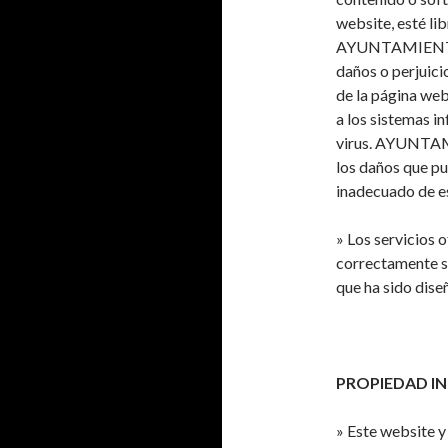
website, esté li
AYUNTAMIENTO 
daños o perjuicio
de la página web
a los sistemas i
virus. AYUNTA
los daños que pu
inadecuado de e
» Los servicios 
correctamente si
que ha sido dise
PROPIEDAD IN
» Este website y