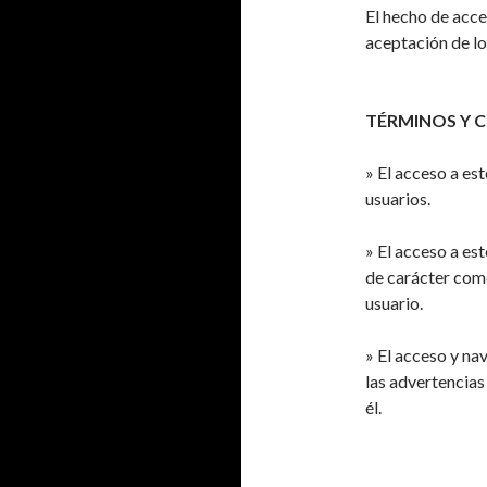
El hecho de acce
aceptación de lo
TÉRMINOS Y 
» El acceso a es
usuarios.
» El acceso a es
de carácter c
usuario.
» El acceso y na
las advertencias
él.