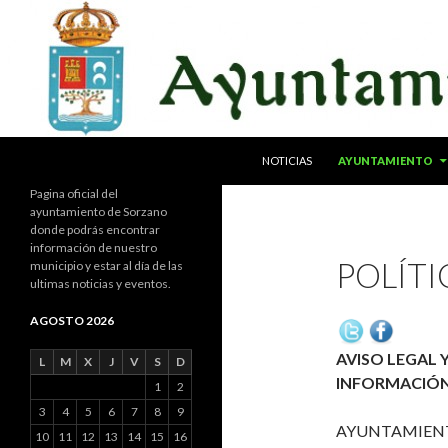
SALTAR AL CONTENIDO
Buscar
NOTICIAS
AYUNTAMIENTO
Pagina oficial del
ayuntamiento de Sorzano
donde podrás encontrar
información de nuestro
POLÍTI
municipio y estar al día de las
ultimas noticias y eventos.
AGOSTO 2026
AVISO LEGAL 
L
M
X
J
V
S
D
INFORMACIÓN
1
2
3
4
5
6
7
8
9
AYUNTAMIENTO D
10
11
12
13
14
15
16