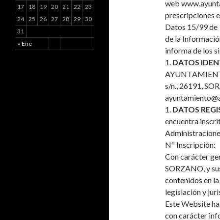
web www.ayunta
17
18
19
20
21
22
23
prescripciones e
24
25
26
27
28
29
30
Datos 15/99 de 1
31
de la Informaci
« Ene
informa de los s
1.
DATOS IDEN
AYUNTAMIENTO
s/n., 26191, S
ayuntamiento@a
1.
DATOS REGI
encuentra inscri
Administraciones
Nº Inscripción:
Con carácter g
SORZANO, y sus u
contenidos en la
legislación y jur
Este Website 
con carácter inf