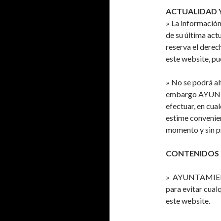
ACTUALIDAD 
» La información
de su última 
reserva el derec
este website, pu
» No se podrá al
embargo AYUNT
efectuar, en cu
estime convenien
momento y sin pr
CONTENIDOS
» AYUNTAMIENT
para evitar cual
este website.