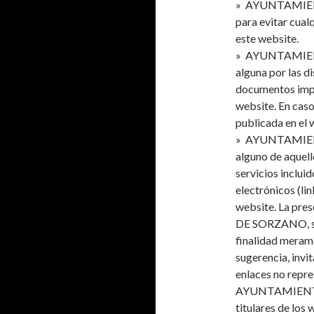
» AYUNTAMIENT
para evitar cual
este website.
» AYUNTAMIEN
alguna por las d
documentos impre
website. En caso
publicada en el 
» AYUNTAMIENT
alguno de aquell
servicios inclui
electrónicos (lin
website. La pr
DE SORZANO, sal
finalidad merame
sugerencia, invi
enlaces no repre
AYUNTAMIENTO 
titulares de los