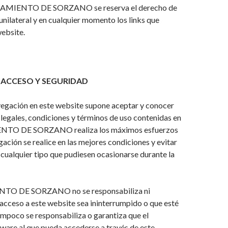
TAMIENTO DE SORZANO se reserva el derecho de
unilateral y en cualquier momento los links que
ebsite.
 ACCESO Y SEGURIDAD
vegación en este website supone aceptar y conocer
 legales, condiciones y términos de uso contenidas en
NTO DE SORZANO realiza los máximos esfuerzos
gación se realice en las mejores condiciones y evitar
e cualquier tipo que pudiesen ocasionarse durante la
O DE SORZANO no se responsabiliza ni
 acceso a este website sea ininterrumpido o que esté
Tampoco se responsabiliza o garantiza que el
ware al que pueda accederse a través de este