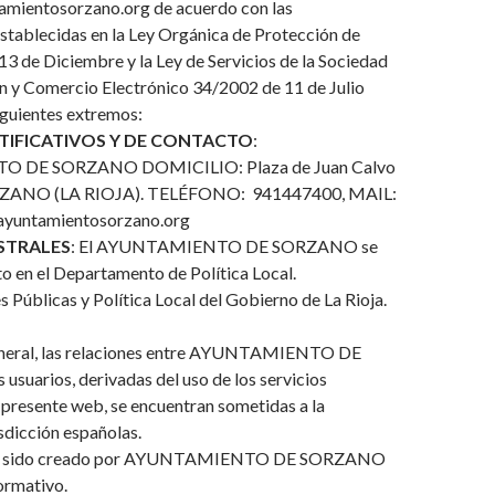
mientosorzano.org de acuerdo con las
stablecidas en la Ley Orgánica de Protección de
3 de Diciembre y la Ley de Servicios de la Sociedad
ón y Comercio Electrónico 34/2002 de 11 de Julio
iguientes extremos:
TIFICATIVOS Y DE CONTACTO
:
 DE SORZANO DOMICILIO: Plaza de Juan Calvo
ORZANO (LA RIOJA). TELÉFONO: 941447400, MAIL:
yuntamientosorzano.org
STRALES
: El AYUNTAMIENTO DE SORZANO se
to en el Departamento de Política Local.
 Públicas y Política Local del Gobierno de La Rioja.
eneral, las relaciones entre AYUNTAMIENTO DE
suarios, derivadas del uso de los servicios
 presente web, se encuentran sometidas a la
isdicción españolas.
ha sido creado por AYUNTAMIENTO DE SORZANO
ormativo.