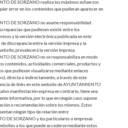
O DE SORZANO realiza los máximos esfuerzos
quier error en los contenidos que pudieran aparecer en
TO DE SORZANO no asume responsabilidad
iscrepancias que pudiesen existir entre los
sos y la versión electrónica publicada en este
 de discrepancia entre la versión impresa y la
website, prevalecerá la versión impresa.
O DE SORZANO no se responsabiliza en modo
os contenidos, actividades comerciales, productos y
dos que pudiesen visualizarse mediante enlaces
ks), directa o indirectamente, a través de este
esencia de links en este website de AYUNTAMIENTO
vo manifestación expresa en contrario, tiene una
nte informativa, por lo que en ningún caso supone
tación o recomendación sobre los mismos. Estos
sentan ningún tipo de relación entre
DE SORZANO y los particulares o empresas
 websites a los que puede accederse mediante estos