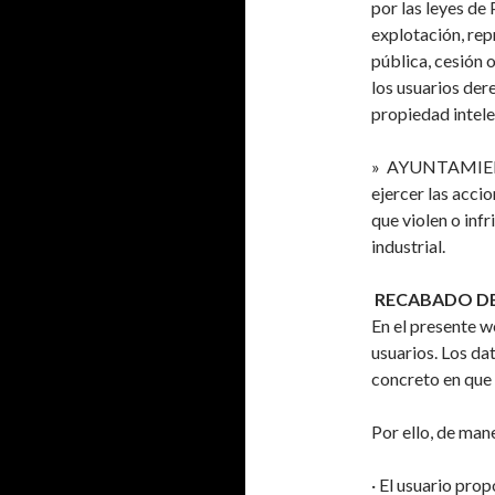
por las leyes de
explotación, rep
pública, cesión 
los usuarios der
propiedad intele
» AYUNTAMIENT
ejercer las acci
que violen o inf
industrial.
RECABADO D
En el presente w
usuarios. Los da
concreto en que 
Por ello, de man
· El usuario pro