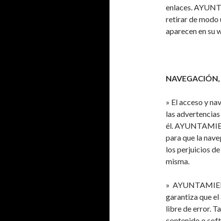
enlaces. AYUN
retirar de modo 
aparecen en su w
NAVEGACIÓN,
» El acceso y na
las advertencias
él. AYUNTAMIE
para que la nave
los perjuicios d
misma.
» AYUNTAMIENT
garantiza que el
libre de error. 
contenido o soft